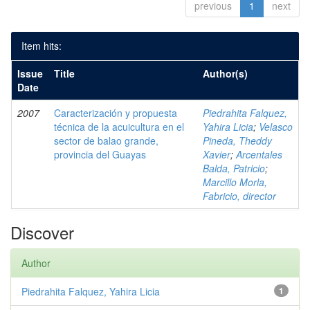
previous
1
next
Item hits:
Issue
Title
Author(s)
Date
2007
Caracterización y propuesta
Piedrahita Falquez,
técnica de la acuicultura en el
Yahira Licia
;
Velasco
sector de balao grande,
Pineda, Theddy
provincia del Guayas
Xavier
;
Arcentales
Balda, Patricio
;
Marcillo Morla,
Fabricio, director
Discover
Author
Piedrahita Falquez, Yahira Licia
1