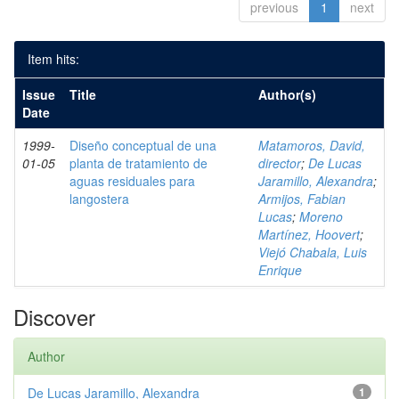
previous
1
next
Item hits:
Issue
Title
Author(s)
Date
1999-
Diseño conceptual de una
Matamoros, David,
01-05
planta de tratamiento de
director
;
De Lucas
aguas residuales para
Jaramillo, Alexandra
;
langostera
Armijos, Fabian
Lucas
;
Moreno
Martínez, Hoovert
;
Viejó Chabala, Luis
Enrique
Discover
Author
De Lucas Jaramillo, Alexandra
1