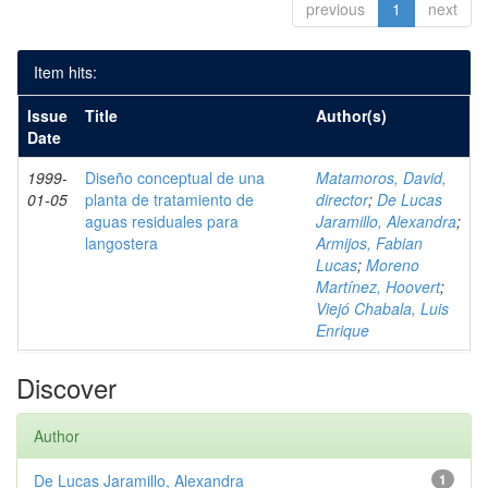
previous
1
next
Item hits:
Issue
Title
Author(s)
Date
1999-
Diseño conceptual de una
Matamoros, David,
01-05
planta de tratamiento de
director
;
De Lucas
aguas residuales para
Jaramillo, Alexandra
;
langostera
Armijos, Fabian
Lucas
;
Moreno
Martínez, Hoovert
;
Viejó Chabala, Luis
Enrique
Discover
Author
De Lucas Jaramillo, Alexandra
1