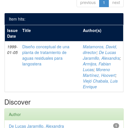
previous
1
next
Item hits:
Issue
Title
Author(s)
Date
1999-
Diseño conceptual de una
Matamoros, David,
01-05
planta de tratamiento de
director
;
De Lucas
aguas residuales para
Jaramillo, Alexandra
;
langostera
Armijos, Fabian
Lucas
;
Moreno
Martínez, Hoovert
;
Viejó Chabala, Luis
Enrique
Discover
Author
De Lucas Jaramillo, Alexandra
1