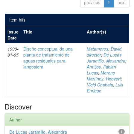
previous
1
next
Item hits:
Issue
Title
Author(s)
Date
1999-
Diseño conceptual de una
Matamoros, David,
01-05
planta de tratamiento de
director
;
De Lucas
aguas residuales para
Jaramillo, Alexandra
;
langostera
Armijos, Fabian
Lucas
;
Moreno
Martínez, Hoovert
;
Viejó Chabala, Luis
Enrique
Discover
Author
De Lucas Jaramillo, Alexandra
1