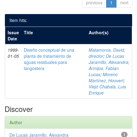
previous
1
next
Item hits:
Issue
Title
Author(s)
Date
1999-
Diseño conceptual de una
Matamoros, David,
01-05
planta de tratamiento de
director
;
De Lucas
aguas residuales para
Jaramillo, Alexandra
;
langostera
Armijos, Fabian
Lucas
;
Moreno
Martínez, Hoovert
;
Viejó Chabala, Luis
Enrique
Discover
Author
De Lucas Jaramillo, Alexandra
1