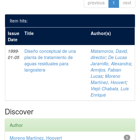
previous
1
next
Item hits:
Issue
Title
Author(s)
Date
1999-
Diseño conceptual de una
Matamoros, David,
01-05
planta de tratamiento de
director
;
De Lucas
aguas residuales para
Jaramillo, Alexandra
;
langostera
Armijos, Fabian
Lucas
;
Moreno
Martínez, Hoovert
;
Viejó Chabala, Luis
Enrique
Discover
Author
Moreno Martínez, Hoovert
1