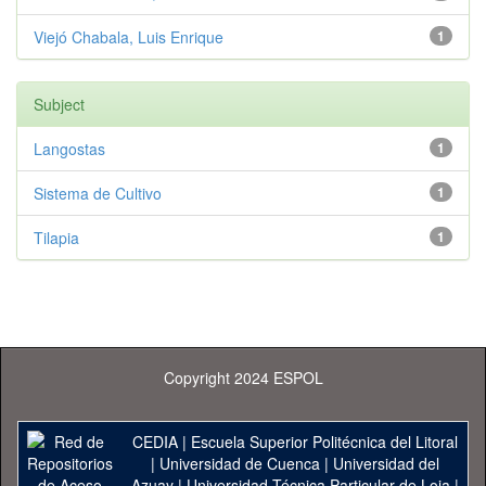
Viejó Chabala, Luis Enrique
1
Subject
Langostas
1
Sistema de Cultivo
1
Tilapia
1
Copyright 2024 ESPOL
CEDIA
|
Escuela Superior Politécnica del Litoral
|
Universidad de Cuenca
|
Universidad del
Azuay
|
Universidad Técnica Particular de Loja
|