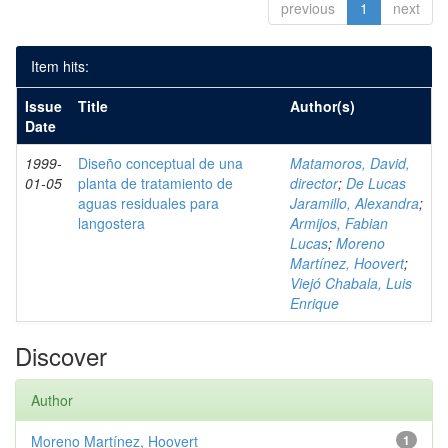
previous
1
next
Item hits:
Issue
Title
Author(s)
Date
1999-
Diseño conceptual de una
Matamoros, David,
01-05
planta de tratamiento de
director
;
De Lucas
aguas residuales para
Jaramillo, Alexandra
;
langostera
Armijos, Fabian
Lucas
;
Moreno
Martínez, Hoovert
;
Viejó Chabala, Luis
Enrique
Discover
Author
Moreno Martínez, Hoovert
1