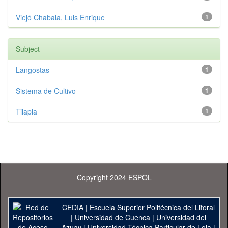
Viejó Chabala, Luis Enrique
1
Subject
Langostas
1
Sistema de Cultivo
1
Tilapia
1
Copyright 2024 ESPOL
CEDIA
|
Escuela Superior Politécnica del Litoral
|
Universidad de Cuenca
|
Universidad del
Azuay
|
Universidad Técnica Particular de Loja
|