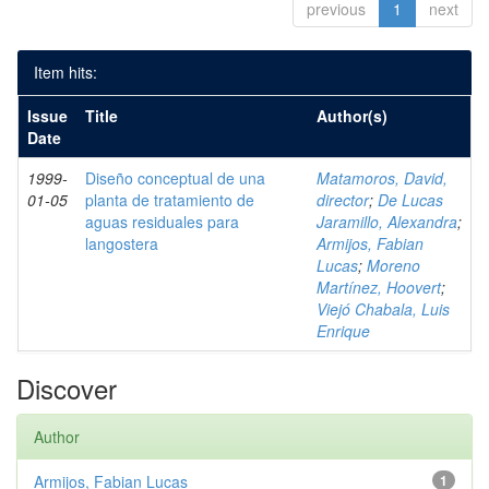
previous
1
next
Item hits:
Issue
Title
Author(s)
Date
1999-
Diseño conceptual de una
Matamoros, David,
01-05
planta de tratamiento de
director
;
De Lucas
aguas residuales para
Jaramillo, Alexandra
;
langostera
Armijos, Fabian
Lucas
;
Moreno
Martínez, Hoovert
;
Viejó Chabala, Luis
Enrique
Discover
Author
Armijos, Fabian Lucas
1