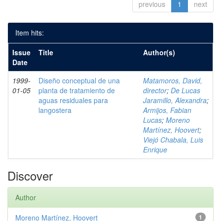
previous
1
next
Item hits:
Issue
Title
Author(s)
Date
1999-
Diseño conceptual de una
Matamoros, David,
01-05
planta de tratamiento de
director
;
De Lucas
aguas residuales para
Jaramillo, Alexandra
;
langostera
Armijos, Fabian
Lucas
;
Moreno
Martínez, Hoovert
;
Viejó Chabala, Luis
Enrique
Discover
Author
Moreno Martínez, Hoovert
1