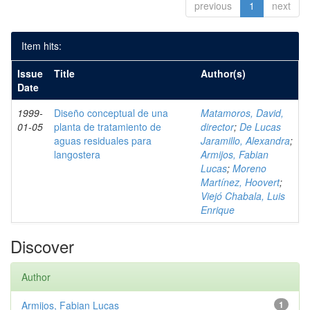
previous
1
next
Item hits:
Issue
Title
Author(s)
Date
1999-
Diseño conceptual de una
Matamoros, David,
01-05
planta de tratamiento de
director
;
De Lucas
aguas residuales para
Jaramillo, Alexandra
;
langostera
Armijos, Fabian
Lucas
;
Moreno
Martínez, Hoovert
;
Viejó Chabala, Luis
Enrique
Discover
Author
Armijos, Fabian Lucas
1