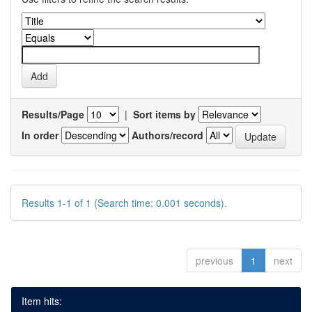
Results/Page
|
Sort items by
In order
Authors/record
Results 1-1 of 1 (Search time: 0.001 seconds).
previous
1
next
Item hits: