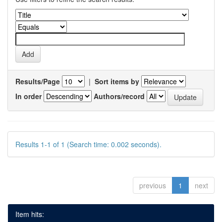
Results/Page
|
Sort items by
In order
Authors/record
Results 1-1 of 1 (Search time: 0.002 seconds).
previous
1
next
Item hits: