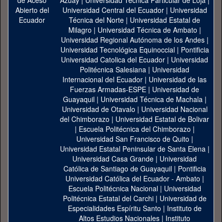
Azuay
|
Universidad Técnica Particular de Loja
|
Universidad Central del Ecuador
|
Universidad
Técnica del Norte
|
Universidad Estatal de
Milagro
|
Universidad Técnica de Ambato
|
Universidad Regional Autónoma de los Andes
|
Universidad Tecnológica Equinoccial
|
Pontificia
Universidad Catolica del Ecuador
|
Universidad
Politécnica Salesiana
|
Universidad
Internacional del Ecuador
|
Universidad de las
Fuerzas Armadas-ESPE
|
Universidad de
Guayaquil
|
Universidad Técnica de Machala
|
Universidad de Otavalo
|
Universidad Nacional
del Chimborazo
|
Universidad Estatal de Bolivar
|
Escuela Politécnica del Chimborazo
|
Universidad San Francisco de Quito
|
Universidad Estatal Peninsular de Santa Elena
|
Universidad Casa Grande
|
Universidad
Católica de Santiago de Guayaquil
|
Pontificia
Universidad Católica del Ecuador - Ambato
|
Escuela Politécnica Nacional
|
Universidad
Politécnica Estatal del Carchi
|
Universidad de
Especialidades Espíritu Santo
|
Instituto de
Altos Estudios Nacionales
|
Instituto