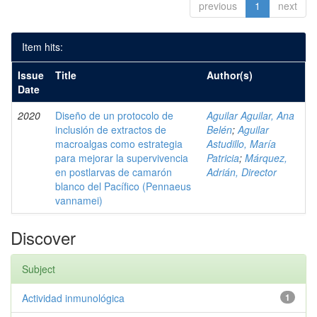
previous
1
next
Item hits:
Issue
Title
Author(s)
Date
2020
Diseño de un protocolo de
Aguilar Aguilar, Ana
inclusión de extractos de
Belén
;
Aguilar
macroalgas como estrategia
Astudillo, María
para mejorar la supervivencia
Patricia
;
Márquez,
en postlarvas de camarón
Adrián, Director
blanco del Pacífico (Pennaeus
vannamei)
Discover
Subject
Actividad inmunológica
1