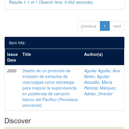
Results 1-1 of 1 (Search time: 0.002 seconds).
previous
1
next
Item hits:
Issue
Title
Author(s)
Date
2020
Diseño de un protocolo de
Aguilar Aguilar, Ana
inclusión de extractos de
Belén
;
Aguilar
macroalgas como estrategia
Astudillo, María
para mejorar la supervivencia
Patricia
;
Márquez,
en postlarvas de camarón
Adrián, Director
blanco del Pacífico (Pennaeus
vannamei)
Discover