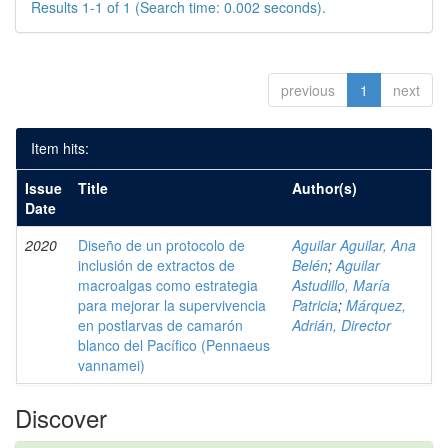
Results 1-1 of 1 (Search time: 0.002 seconds).
previous
1
next
Item hits:
Issue
Title
Author(s)
Date
2020
Diseño de un protocolo de
Aguilar Aguilar, Ana
inclusión de extractos de
Belén
;
Aguilar
macroalgas como estrategia
Astudillo, María
para mejorar la supervivencia
Patricia
;
Márquez,
en postlarvas de camarón
Adrián, Director
blanco del Pacífico (Pennaeus
vannamei)
Discover