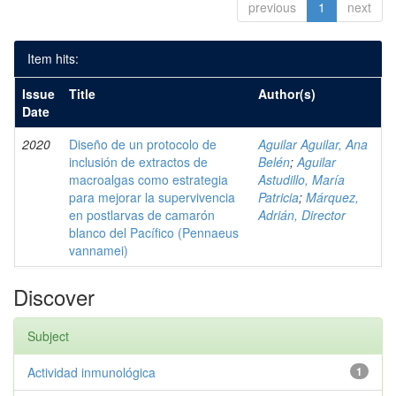
previous
1
next
Item hits:
Issue
Title
Author(s)
Date
2020
Diseño de un protocolo de
Aguilar Aguilar, Ana
inclusión de extractos de
Belén
;
Aguilar
macroalgas como estrategia
Astudillo, María
para mejorar la supervivencia
Patricia
;
Márquez,
en postlarvas de camarón
Adrián, Director
blanco del Pacífico (Pennaeus
vannamei)
Discover
Subject
Actividad inmunológica
1