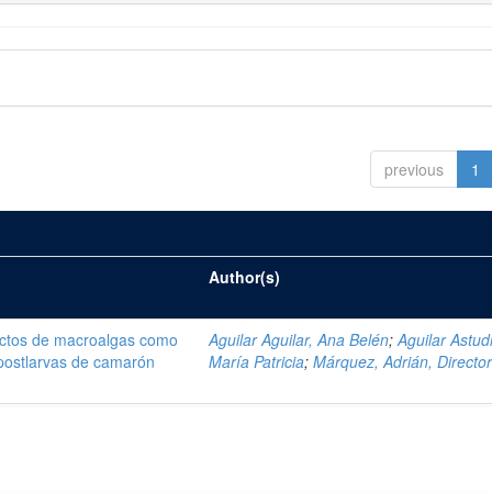
previous
1
Author(s)
ractos de macroalgas como
Aguilar Aguilar, Ana Belén
;
Aguilar Astudi
 postlarvas de camarón
María Patricia
;
Márquez, Adrián, Directo