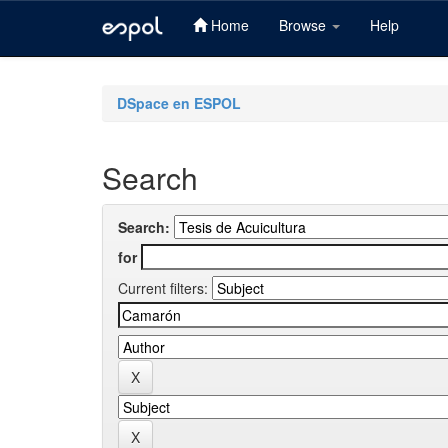
Home
Browse
Help
Skip
navigation
DSpace en ESPOL
Search
Search:
for
Current filters: