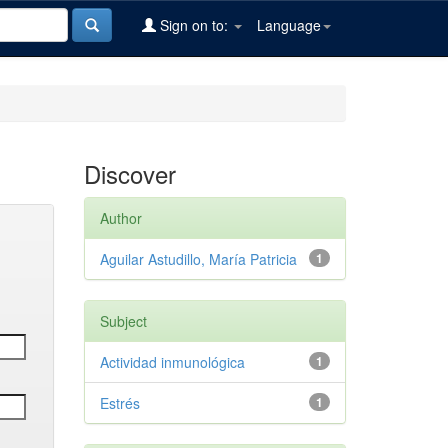
Sign on to:
Language
Discover
Author
Aguilar Astudillo, María Patricia
1
Subject
Actividad inmunológica
1
Estrés
1