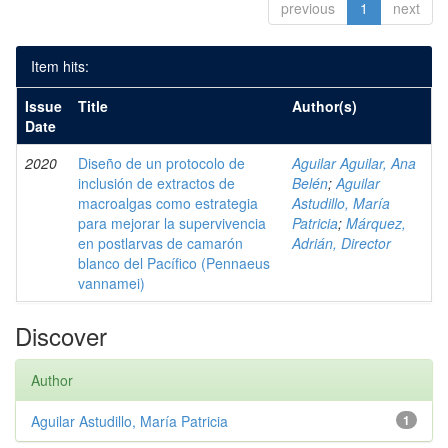
previous
1
next
Item hits:
Issue
Title
Author(s)
Date
2020
Diseño de un protocolo de
Aguilar Aguilar, Ana
inclusión de extractos de
Belén
;
Aguilar
macroalgas como estrategia
Astudillo, María
para mejorar la supervivencia
Patricia
;
Márquez,
en postlarvas de camarón
Adrián, Director
blanco del Pacífico (Pennaeus
vannamei)
Discover
Author
Aguilar Astudillo, María Patricia
1