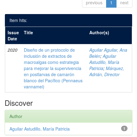
previous
1
next
Item hits:
Issue
Title
Author(s)
Date
2020
Diseño de un protocolo de
Aguilar Aguilar, Ana
inclusión de extractos de
Belén
;
Aguilar
macroalgas como estrategia
Astudillo, María
para mejorar la supervivencia
Patricia
;
Márquez,
en postlarvas de camarón
Adrián, Director
blanco del Pacífico (Pennaeus
vannamei)
Discover
Author
Aguilar Astudillo, María Patricia
1