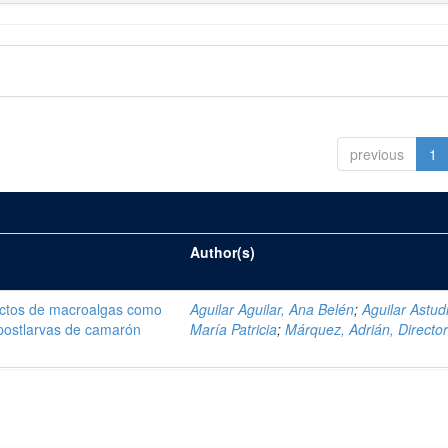
previous
1
Author(s)
ractos de macroalgas como
Aguilar Aguilar, Ana Belén
;
Aguilar Astudi
 postlarvas de camarón
María Patricia
;
Márquez, Adrián, Directo