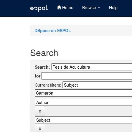
Home
Browse
Help
Skip
navigation
DSpace en ESPOL
Search
Search:
for
Current filters: