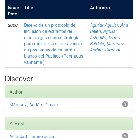
Issue
Title
Author(s)
Date
2020
Diseño de un protocolo de
Aguilar Aguilar, Ana
inclusión de extractos de
Belén
;
Aguilar
macroalgas como estrategia
Astudillo, María
para mejorar la supervivencia
Patricia
;
Márquez,
en postlarvas de camarón
Adrián, Director
blanco del Pacífico (Pennaeus
vannamei)
Discover
Author
Márquez, Adrián, Director
1
Subject
Actividad inmunológica
1