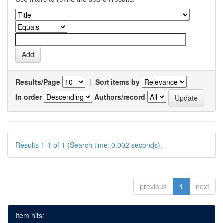
Results/Page
|
Sort items by
In order
Authors/record
Results 1-1 of 1 (Search time: 0.002 seconds).
previous
1
next
Item hits: