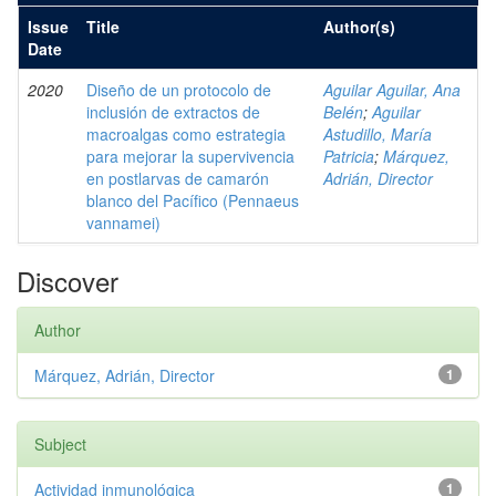
Issue
Title
Author(s)
Date
2020
Diseño de un protocolo de
Aguilar Aguilar, Ana
inclusión de extractos de
Belén
;
Aguilar
macroalgas como estrategia
Astudillo, María
para mejorar la supervivencia
Patricia
;
Márquez,
en postlarvas de camarón
Adrián, Director
blanco del Pacífico (Pennaeus
vannamei)
Discover
Author
Márquez, Adrián, Director
1
Subject
Actividad inmunológica
1