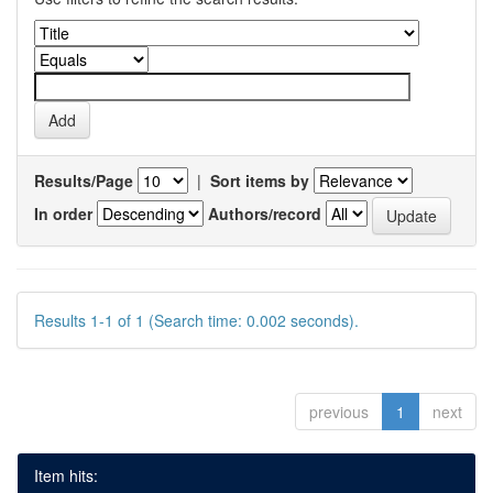
Results/Page
|
Sort items by
In order
Authors/record
Results 1-1 of 1 (Search time: 0.002 seconds).
previous
1
next
Item hits: