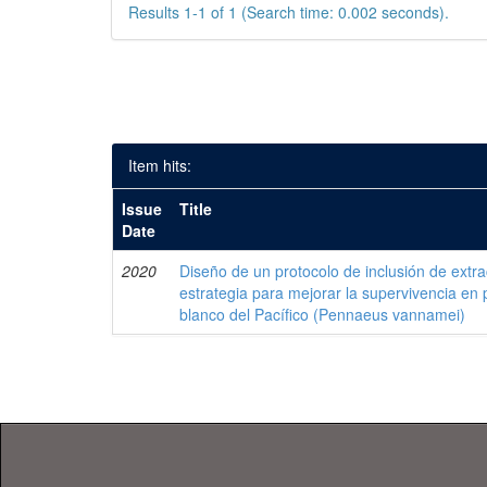
Results 1-1 of 1 (Search time: 0.002 seconds).
Item hits:
Issue
Title
Date
2020
Diseño de un protocolo de inclusión de ext
estrategia para mejorar la supervivencia en
blanco del Pacífico (Pennaeus vannamei)