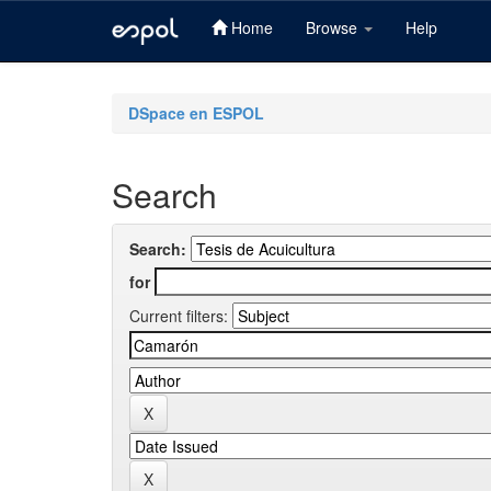
Home
Browse
Help
Skip
navigation
DSpace en ESPOL
Search
Search:
for
Current filters: