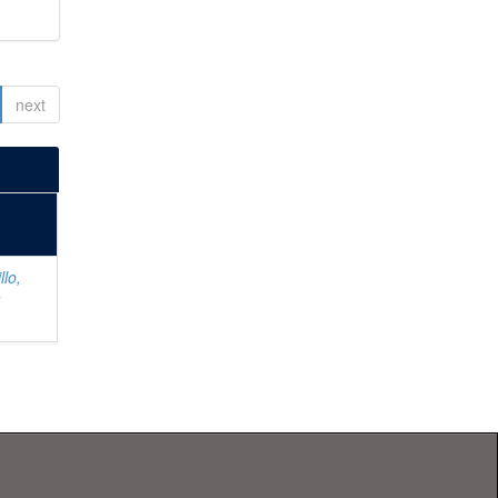
next
llo,
r