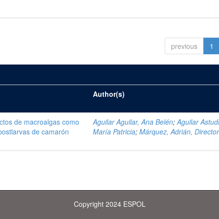
previous
1
Author(s)
ractos de macroalgas como
Aguilar Aguilar, Ana Belén
;
Aguilar Astudi
 postlarvas de camarón
María Patricia
;
Márquez, Adrián, Directo
Copyright 2024 ESPOL