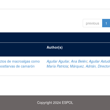
previous
1
Author(s)
ractos de macroalgas como
Aguilar Aguilar, Ana Belén
;
Aguilar Astudi
 postlarvas de camarón
María Patricia
;
Márquez, Adrián, Directo
Copyright 2024 ESPOL