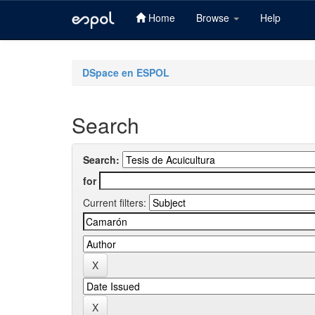
Home
Browse
Help
Skip
navigation
DSpace en ESPOL
Search
Search:
for
Current filters: