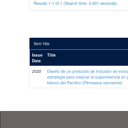
Results 1-1 of 1 (Search time: 0.001 seconds).
Item hits:
Issue
Title
Date
2020
Diseño de un protocolo de inclusión de ext
estrategia para mejorar la supervivencia en
blanco del Pacífico (Pennaeus vannamei)