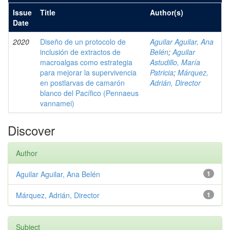
Issue
Title
Author(s)
Date
2020
Diseño de un protocolo de
Aguilar Aguilar, Ana
inclusión de extractos de
Belén
;
Aguilar
macroalgas como estrategia
Astudillo, María
para mejorar la supervivencia
Patricia
;
Márquez,
en postlarvas de camarón
Adrián, Director
blanco del Pacífico (Pennaeus
vannamei)
Discover
Author
Aguilar Aguilar, Ana Belén
1
Márquez, Adrián, Director
1
Subject