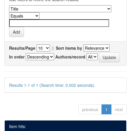
Results/Page
|
Sort items by
In order
Authors/record
Results 1-1 of 1 (Search time: 0.002 seconds).
previous
1
next
Item hits: