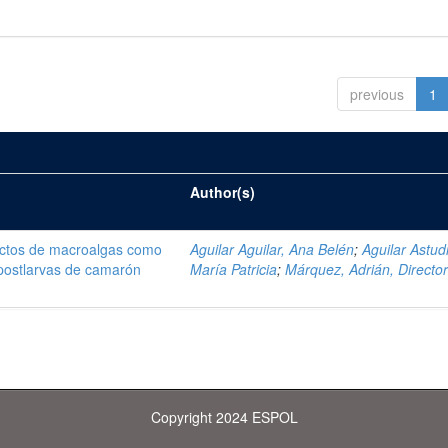
previous
1
Author(s)
ractos de macroalgas como
Aguilar Aguilar, Ana Belén
;
Aguilar Astudi
 postlarvas de camarón
María Patricia
;
Márquez, Adrián, Directo
Copyright 2024 ESPOL