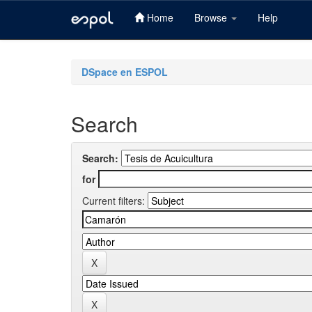
Home
Browse
Help
Skip
navigation
DSpace en ESPOL
Search
Search:
for
Current filters: