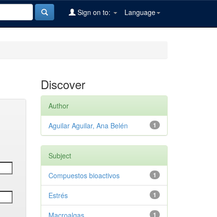
Sign on to:
Language
Discover
Author
Aguilar Aguilar, Ana Belén
1
Subject
Compuestos bioactivos
1
Estrés
1
Macroalgas
1