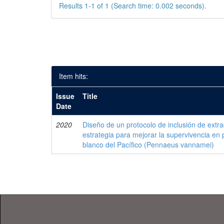
Results 1-1 of 1 (Search time: 0.002 seconds).
Item hits:
Issue
Title
Date
2020
Diseño de un protocolo de inclusión de ext
estrategia para mejorar la supervivencia en
blanco del Pacífico (Pennaeus vannamei)