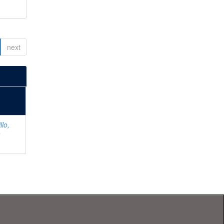
next
llo,
r