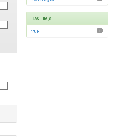
Has File(s)
true
1