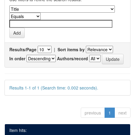
Results/Page
|
Sort items by
In order
Authors/record
Results 1-1 of 1 (Search time: 0.002 seconds).
previous
1
next
Item hits: