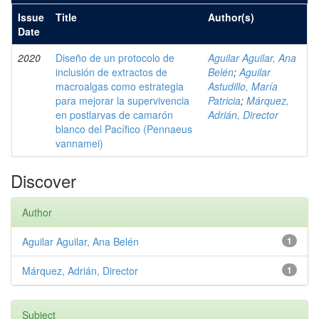
Issue
Title
Author(s)
Date
2020
Diseño de un protocolo de
Aguilar Aguilar, Ana
inclusión de extractos de
Belén
;
Aguilar
macroalgas como estrategia
Astudillo, María
para mejorar la supervivencia
Patricia
;
Márquez,
en postlarvas de camarón
Adrián, Director
blanco del Pacífico (Pennaeus
vannamei)
Discover
Author
Aguilar Aguilar, Ana Belén
1
Márquez, Adrián, Director
1
Subject