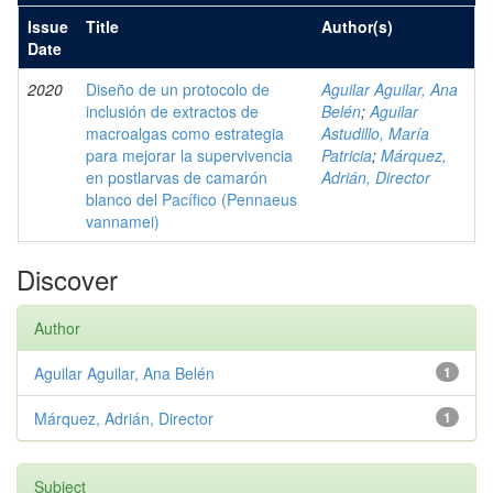
Issue
Title
Author(s)
Date
2020
Diseño de un protocolo de
Aguilar Aguilar, Ana
inclusión de extractos de
Belén
;
Aguilar
macroalgas como estrategia
Astudillo, María
para mejorar la supervivencia
Patricia
;
Márquez,
en postlarvas de camarón
Adrián, Director
blanco del Pacífico (Pennaeus
vannamei)
Discover
Author
Aguilar Aguilar, Ana Belén
1
Márquez, Adrián, Director
1
Subject