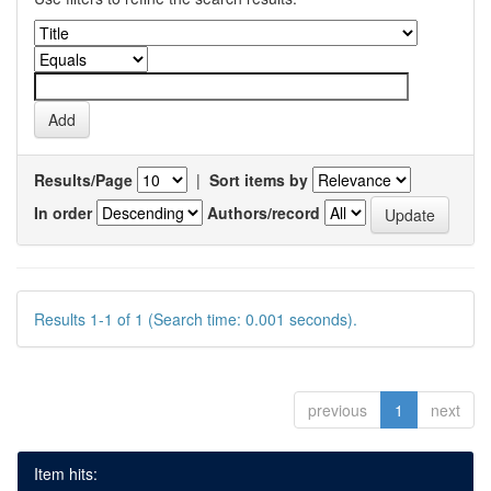
Results/Page
|
Sort items by
In order
Authors/record
Results 1-1 of 1 (Search time: 0.001 seconds).
previous
1
next
Item hits: