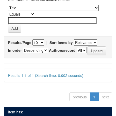
Results/Page
|
Sort items by
In order
Authors/record
Results 1-1 of 1 (Search time: 0.002 seconds).
previous
1
next
Item hits: