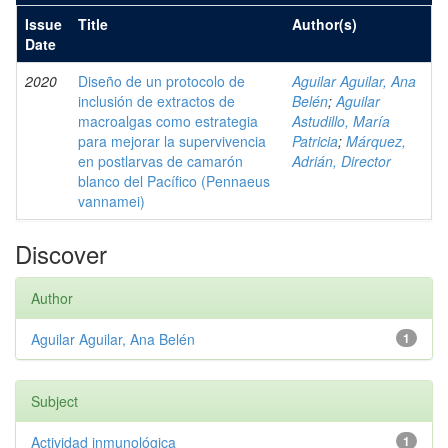
Issue
Title
Author(s)
Date
2020
Diseño de un protocolo de
Aguilar Aguilar, Ana
inclusión de extractos de
Belén
;
Aguilar
macroalgas como estrategia
Astudillo, María
para mejorar la supervivencia
Patricia
;
Márquez,
en postlarvas de camarón
Adrián, Director
blanco del Pacífico (Pennaeus
vannamei)
Discover
Author
Aguilar Aguilar, Ana Belén
1
Subject
Actividad inmunológica
1