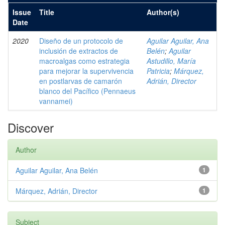
Issue
Title
Author(s)
Date
2020
Diseño de un protocolo de
Aguilar Aguilar, Ana
inclusión de extractos de
Belén
;
Aguilar
macroalgas como estrategia
Astudillo, María
para mejorar la supervivencia
Patricia
;
Márquez,
en postlarvas de camarón
Adrián, Director
blanco del Pacífico (Pennaeus
vannamei)
Discover
Author
Aguilar Aguilar, Ana Belén
1
Márquez, Adrián, Director
1
Subject