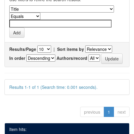
Results/Page
|
Sort items by
In order
Authors/record
Results 1-1 of 1 (Search time: 0.001 seconds).
previous
1
next
Item hits: