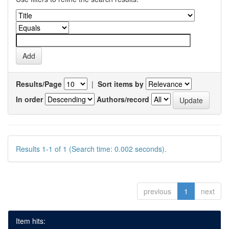
Results/Page
|
Sort items by
In order
Authors/record
Results 1-1 of 1 (Search time: 0.002 seconds).
previous
1
next
Item hits: