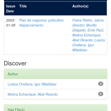
Issue
Title
Author(s)
Date
2003-
Plan de negocios: policultivo
Freire Patiño, Jaime,
01-05
tilapia/camarón
director
;
Murillo
Delgado, Erick Paúl
;
Molina Echanique,
Abel Ricardo
;
Loaiza
Orellana, Igor
Wladislav
Discover
Author
Loaiza Orellana, Igor Wladislav
1
Molina Echanique, Abel Ricardo
1
Has File(s)