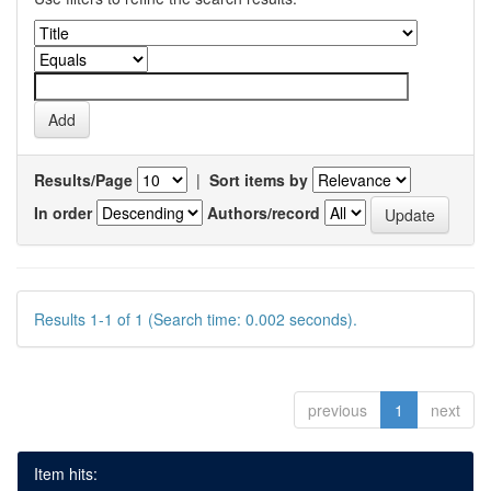
Results/Page
|
Sort items by
In order
Authors/record
Results 1-1 of 1 (Search time: 0.002 seconds).
previous
1
next
Item hits: