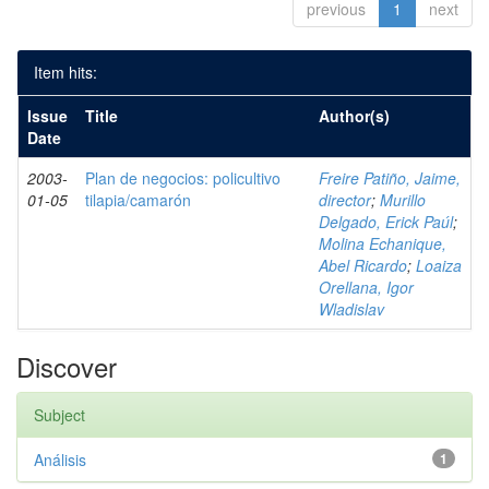
previous
1
next
Item hits:
Issue
Title
Author(s)
Date
2003-
Plan de negocios: policultivo
Freire Patiño, Jaime,
01-05
tilapia/camarón
director
;
Murillo
Delgado, Erick Paúl
;
Molina Echanique,
Abel Ricardo
;
Loaiza
Orellana, Igor
Wladislav
Discover
Subject
Análisis
1