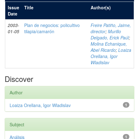
Issue
Title
Author(s)
Date
2003-
Plan de negocios: policultivo
Freire Patiño, Jaime,
01-05
tilapia/camarón
director
;
Murillo
Delgado, Erick Paúl
;
Molina Echanique,
Abel Ricardo
;
Loaiza
Orellana, Igor
Wladislav
Discover
Author
Loaiza Orellana, Igor Wladislav
1
Subject
Análisis
1