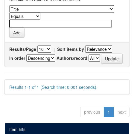
Results/Page
|
Sort items by
In order
Authors/record
Results 1-1 of 1 (Search time: 0.001 seconds).
previous
1
next
Item hits: