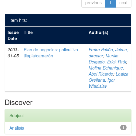
previous
1
next
Item hits:
Issue
Title
Author(s)
Date
2003-
Plan de negocios: policultivo
Freire Patiño, Jaime,
01-05
tilapia/camarón
director
;
Murillo
Delgado, Erick Paúl
;
Molina Echanique,
Abel Ricardo
;
Loaiza
Orellana, Igor
Wladislav
Discover
Subject
Análisis
1