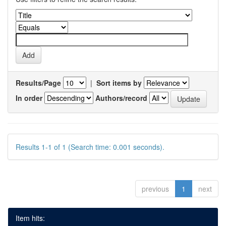
Results/Page
|
Sort items by
In order
Authors/record
Results 1-1 of 1 (Search time: 0.001 seconds).
previous
1
next
Item hits: