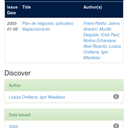
Issue
Title
Author(s)
Date
2003-
Plan de negocios: policultivo
Freire Patiño, Jaime,
01-05
tilapia/camarón
director
;
Murillo
Delgado, Erick Paúl
;
Molina Echanique,
Abel Ricardo
;
Loaiza
Orellana, Igor
Wladislav
Discover
Author
Loaiza Orellana, Igor Wladislav
1
Date issued
2003
1