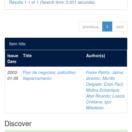
Results 1-1 of 1 (Search time: 0.001 seconds).
previous
1
next
Item hits:
Issue
Title
Author(s)
Date
2003-
Plan de negocios: policultivo
Freire Patiño, Jaime,
01-05
tilapia/camarón
director
;
Murillo
Delgado, Erick Paúl
;
Molina Echanique,
Abel Ricardo
;
Loaiza
Orellana, Igor
Wladislav
Discover