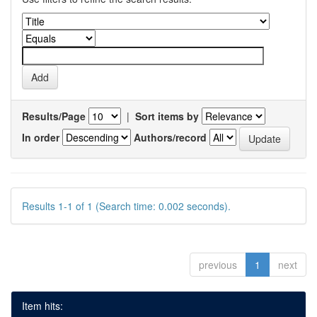
Results/Page
|
Sort items by
In order
Authors/record
Results 1-1 of 1 (Search time: 0.002 seconds).
previous
1
next
Item hits: