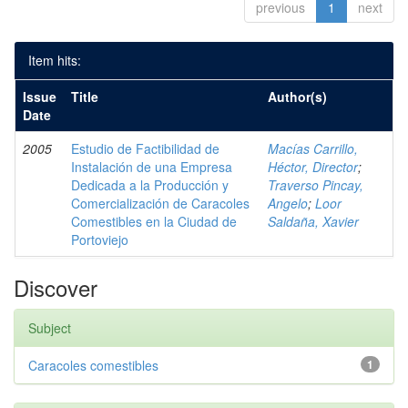
previous
1
next
Item hits:
Issue
Title
Author(s)
Date
2005
Estudio de Factibilidad de
Macías Carrillo,
Instalación de una Empresa
Héctor, Director
;
Dedicada a la Producción y
Traverso Pincay,
Comercialización de Caracoles
Angelo
;
Loor
Comestibles en la Ciudad de
Saldaña, Xavier
Portoviejo
Discover
Subject
Caracoles comestibles
1