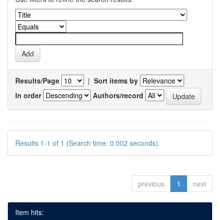
Results/Page
|
Sort items by
In order
Authors/record
Results 1-1 of 1 (Search time: 0.002 seconds).
previous
1
next
Item hits: