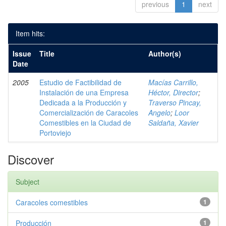
previous
1
next
Item hits:
Issue
Title
Author(s)
Date
2005
Estudio de Factibilidad de
Macías Carrillo,
Instalación de una Empresa
Héctor, Director
;
Dedicada a la Producción y
Traverso Pincay,
Comercialización de Caracoles
Angelo
;
Loor
Comestibles en la Ciudad de
Saldaña, Xavier
Portoviejo
Discover
Subject
Caracoles comestibles
1
Producción
1