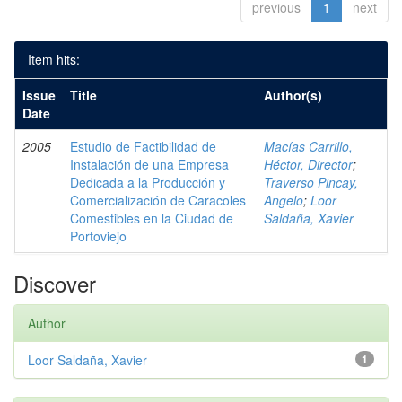
previous
1
next
Item hits:
Issue
Title
Author(s)
Date
2005
Estudio de Factibilidad de
Macías Carrillo,
Instalación de una Empresa
Héctor, Director
;
Dedicada a la Producción y
Traverso Pincay,
Comercialización de Caracoles
Angelo
;
Loor
Comestibles en la Ciudad de
Saldaña, Xavier
Portoviejo
Discover
Author
Loor Saldaña, Xavier
1