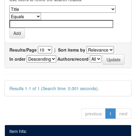
Results/Page
|
Sort items by
In order
Authors/record
Results 1-1 of 1 (Search time: 0.001 seconds).
previous
1
next
Item hits: