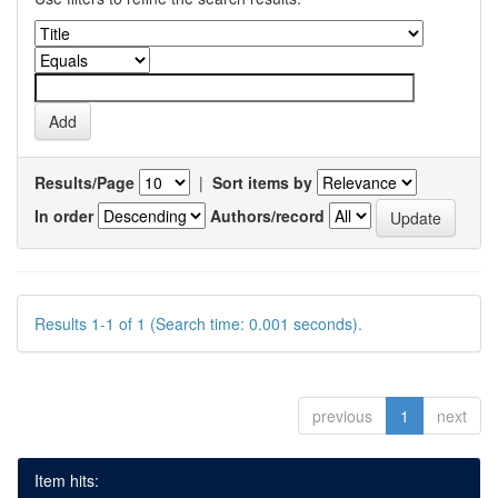
Results/Page
|
Sort items by
In order
Authors/record
Results 1-1 of 1 (Search time: 0.001 seconds).
previous
1
next
Item hits: