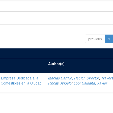
previous
1
Author(s)
na Empresa Dedicada a la
Macías Carrillo, Héctor, Director
;
Traver
 Comestibles en la Ciudad
Pincay, Angelo
;
Loor Saldaña, Xavier