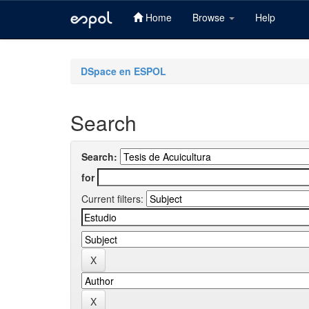
Home
Browse
Help
Skip
navigation
DSpace en ESPOL
Search
Search:
for
Current filters: