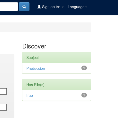
Sign on to:
Language
Discover
Subject
Producción
1
Has File(s)
true
1