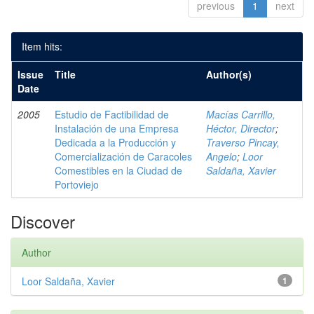
previous
1
next
Item hits:
Issue
Title
Author(s)
Date
2005
Estudio de Factibilidad de
Macías Carrillo,
Instalación de una Empresa
Héctor, Director
;
Dedicada a la Producción y
Traverso Pincay,
Comercialización de Caracoles
Angelo
;
Loor
Comestibles en la Ciudad de
Saldaña, Xavier
Portoviejo
Discover
Author
Loor Saldaña, Xavier
1