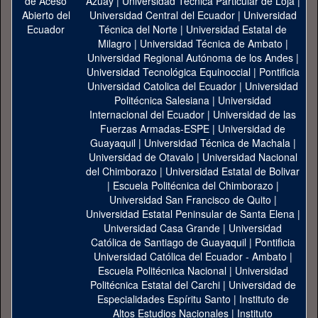
Azuay
|
Universidad Técnica Particular de Loja
|
Universidad Central del Ecuador
|
Universidad
Técnica del Norte
|
Universidad Estatal de
Milagro
|
Universidad Técnica de Ambato
|
Universidad Regional Autónoma de los Andes
|
Universidad Tecnológica Equinoccial
|
Pontificia
Universidad Catolica del Ecuador
|
Universidad
Politécnica Salesiana
|
Universidad
Internacional del Ecuador
|
Universidad de las
Fuerzas Armadas-ESPE
|
Universidad de
Guayaquil
|
Universidad Técnica de Machala
|
Universidad de Otavalo
|
Universidad Nacional
del Chimborazo
|
Universidad Estatal de Bolivar
|
Escuela Politécnica del Chimborazo
|
Universidad San Francisco de Quito
|
Universidad Estatal Peninsular de Santa Elena
|
Universidad Casa Grande
|
Universidad
Católica de Santiago de Guayaquil
|
Pontificia
Universidad Católica del Ecuador - Ambato
|
Escuela Politécnica Nacional
|
Universidad
Politécnica Estatal del Carchi
|
Universidad de
Especialidades Espíritu Santo
|
Instituto de
Altos Estudios Nacionales
|
Instituto