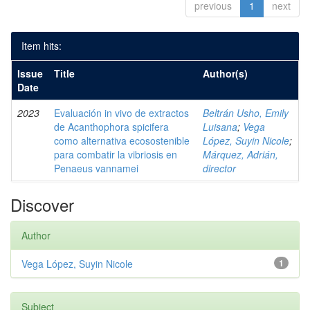
previous
1
next
Item hits:
Issue
Title
Author(s)
Date
2023
Evaluación in vivo de extractos
Beltrán Usho, Emily
de Acanthophora spicifera
Luisana
;
Vega
como alternativa ecosostenible
López, Suyin Nicole
;
para combatir la vibriosis en
Márquez, Adrián,
Penaeus vannamei
director
Discover
Author
Vega López, Suyin Nicole
1
Subject