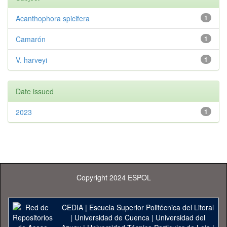
Acanthophora spicifera
1
Camarón
1
V. harveyi
1
Date issued
2023
1
Copyright 2024 ESPOL
CEDIA
|
Escuela Superior Politécnica del Litoral
|
Universidad de Cuenca
|
Universidad del