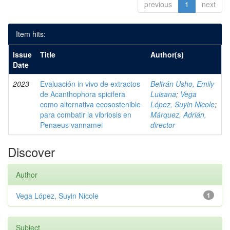
previous
1
next
Item hits:
Issue
Title
Author(s)
Date
2023
Evaluación in vivo de extractos
Beltrán Usho, Emily
de Acanthophora spicifera
Luisana
;
Vega
como alternativa ecosostenible
López, Suyin Nicole
;
para combatir la vibriosis en
Márquez, Adrián,
Penaeus vannamei
director
Discover
Author
Vega López, Suyin Nicole
1
Subject