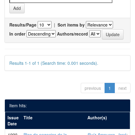
Results/Page
|
Sort items by
In order
Authors/record
Results 1-1 of 1 (Search time: 0.001 seconds).
previous
1
next
Item hits:
Issue
Title
Author(s)
Date
1999-
Plan de negocios de la
Ruíz Ampuero, José
;